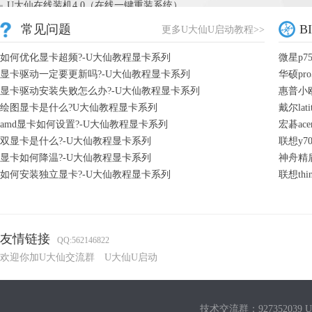
U大仙在线装机4.0（在线一键重装系统）
U大仙一键在线重装系统3.2
常见问题
B
更多U大仙U启动教程>>
如何优化显卡超频?-U大仙教程显卡系列
微星p7
显卡驱动一定要更新吗?-U大仙教程显卡系列
华硕pr
显卡驱动安装失败怎么办?-U大仙教程显卡系列
惠普小欧
绘图显卡是什么?U大仙教程显卡系列
戴尔lat
amd显卡如何设置?-U大仙教程显卡系列
宏碁ace
双显卡是什么?-U大仙教程显卡系列
联想y70
显卡如何降温?-U大仙教程显卡系列
神舟精盾
如何安装独立显卡?-U大仙教程显卡系列
联想thi
友情链接
QQ:562146822
欢迎你加U大仙交流群
U大仙U启动
技术交流群：927352039 